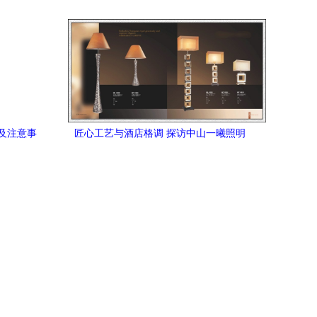
店客房用布艺水晶台灯的相关介绍、产
品、服务、图片、价格上海辽胜照明、欧
式水晶灯;现代水晶灯;中式水晶灯;古典水
晶灯;工程水晶灯;台灯;落地灯;壁灯
及注意事
匠心工艺与酒店格调 探访中山一曦照明
9032木艺落地灯的工程经典之路