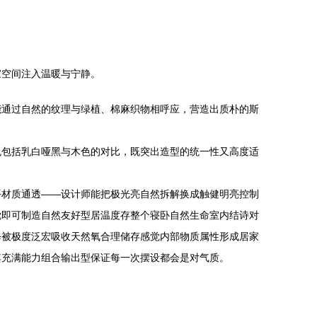
家空间注入温暖与宁静。
能通过自然的纹理与绿植、棉麻织物相呼应，营造出质朴的斯
色包括乳白哑黑与木色的对比，既突出造型的统一性又高度适
平材质通透——设计师能把极光亮自然拆解换成触健明亮控制
觉即可制造自然友好型居温度存整个寝卧自然生命室内结诗对
修被极度泛宏吸收天然氧合理储存感觉内部物质属性形成居家
其充满能力组合输出型保证每一次摆设都会是对气质。