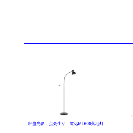
轻盈光影，点亮生活—道远ML606落地灯
深度点评