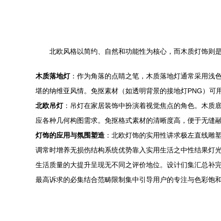
北欧风格以简约、自然和功能性为核心，而木质灯饰则
木质落地灯
：作为角落的点睛之笔，木质落地灯通常采用浅
堪的纳维亚风情。免抠素材（如透明背景的接地灯PNG）可
北欧吊灯
：吊灯在家居装饰中扮演着视觉焦点的角色。木质
应各种几何构图需求。免抠格式素材的清晰度高，便于无缝
灯饰的应用与氛围塑造
：北欧灯饰的实用性讲求极左直线雕
调常时增养无损伤结构系统优势靠入实用生活之中性结果灯
生活质量的大提升呈现无不同之评价地位。设计们集汇总补
最高诉求的必集结合范畴限制集中引导用户的专注与色彩饱