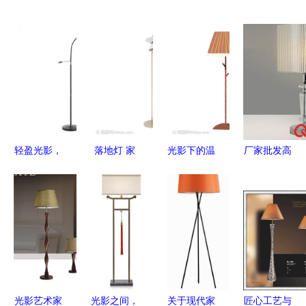
轻盈光影，
落地灯 家
光影下的温
厂家批发高
点亮生活—
的温暖之光
暖守护者
档奢华酒店
道远ML606
落地灯的日
客房用布艺
落地灯深度
常生活美学
水晶台灯-
点评
上海辽胜照
明提供厂家
批发高档奢
华酒店客房
光影艺术家
光影之间，
关于现代家
匠心工艺与