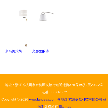
用布艺水晶
的绝美演绎
遇见东方
居落地灯的
酒店格调
台灯的相关
欣特利简约
——最灯饰
购买建议及
探访中山一
介绍、产
现代雕刻落
新中式创意
注意事项
曦照明
品、服务、
地灯深度解
落地灯
9032木艺
图片、价格
析
落地灯的工
上海辽胜照
程经典之路
明、欧式水
米高美式简
光影里的诗
晶灯;现代
约布艺落地
意栖居——
水晶灯;中
灯 点亮生
ELICRISO
式水晶灯;
活的光影艺
户外落地灯
古典水晶
术
深度体验
灯;工程水
地址：浙江省杭州市余杭区良渚街道通运街378号1#楼2层205-2室
晶灯;台灯;
电话：0571-36**
落地灯;壁
Copyright © 2026
www.langeav.com
落地灯
杭州蓝歌科技有限公司
落
灯
地灯
版权所有
Sitemap