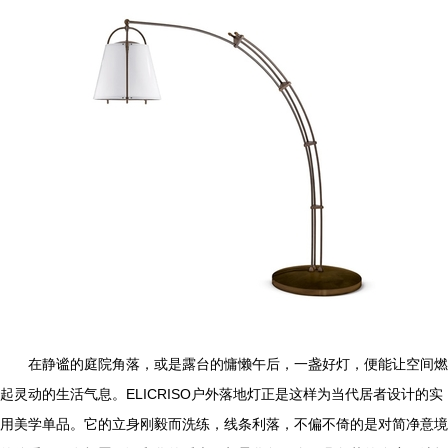
在静谧的庭院角落，或是露台的慵懒午后，一盏好灯，便能让空间燃
起灵动的生活气息。ELICRISO户外落地灯正是这样为当代居者设计的实
用美学单品。它的立身刚毅而洗练，线条利落，不偏不倚的是对简净意境