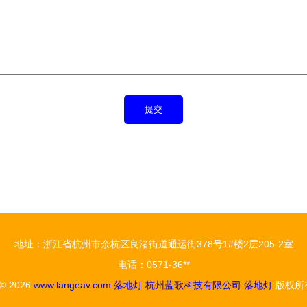
地址：浙江省杭州市余杭区良渚街道通运街378号1#楼2层205-2室
电话：0571-36**
 © 2026
www.langeav.com
落地灯
杭州蓝歌科技有限公司
落地灯
版权所