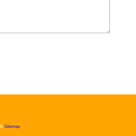
有
Sitemap