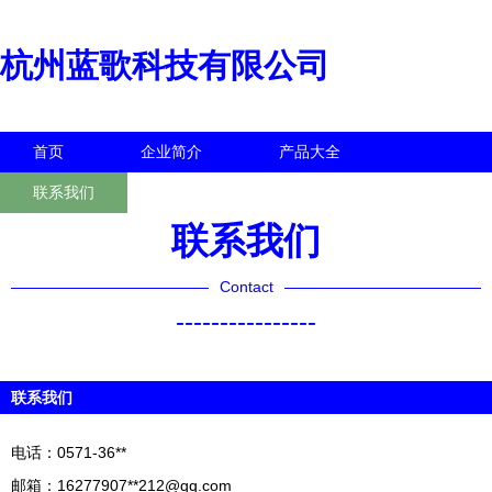
杭州蓝歌科技有限公司
首页
企业简介
产品大全
联系我们
企业信息
访客留言
联系我们
Contact
----------------
联系我们
电话：0571-36**
邮箱：16277907**
212@qq.com